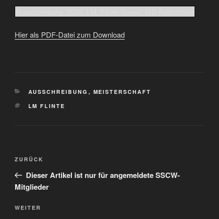
Ausschreibung_2026_LM_Flinte-Speed_MD-Fallscheibe
Hier als PDF-Datei zum Download
KATEGORIEN
AUSSCHREIBUNG
,
MEISTERSCHAFT
SCHLAGWÖRTER
LM FLINTE
Beitragsnavigation
Vorheriger
ZURÜCK
Beitrag
Dieser Artikel ist nur für angemeldete SSCW-
Mitglieder
Nächster
WEITER