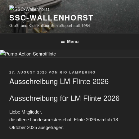
Zum
Inhalt
SSC-WALLENHORST
springen
Groß- und Kleinkaliber Schießsport seit 1984
Menü
VERÖFFENTLICHT
27. AUGUST 2025
VON
RIO LAMMERING
AM
Ausschreibung LM Flinte 2026
Ausschreibung für LM Flinte 2026
Liebe Mitglieder,
die offene Landesmeisterschaft Flinte 2026 wird ab 18.
Oktober 2025 ausgetragen.