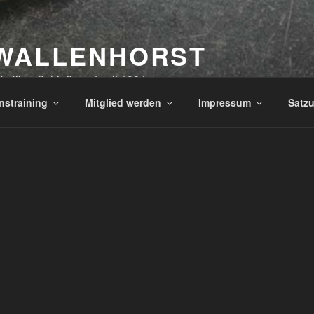
WALLENHORST
kaliber Schießsport seit 1984
nstraining
Mitglied werden
Impressum
Satz
Vorname
*